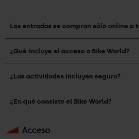
del
Bike
World?
Las entradas se compran sólo online o 
Las
entradas
¿Qué incluye el acceso a Bike World?
se
compran
sólo
¿Qué
online
incluye
o
¿Las actividades incluyen seguro?
el
también
acceso
en
a
taquilla?
¿Las
Bike
actividades
World?
¿En qué consiste el Bike World?
incluyen
seguro?
¿En
qué
Acceso
consiste
el