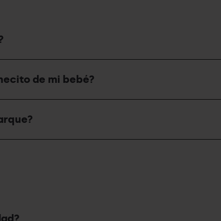
?
hecito de mi bebé?
parque?
dad?