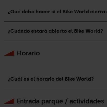
¿Qué debo hacer si el Bike World cierr
¿Qué
debo
¿Cuándo estará abierto el Bike World?
hacer
si
el
¿Cuándo
Bike
estará
World
Horario
abierto
cierra
el
debido
Bike
a
World?
las
condiciones
meteorológicas?
¿Cuál es el horario del Bike World?
¿Cuál
es
Entrada parque / actividades
el
horario