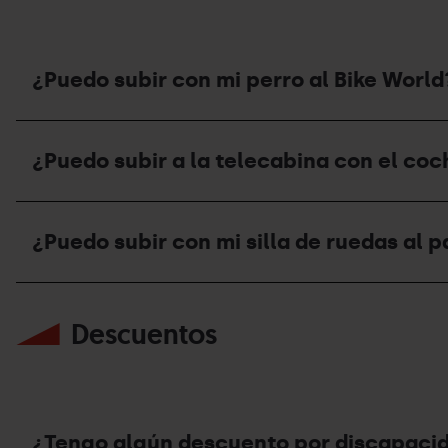
Bike
World?
¿Puedo subir con mi perro al Bike World
¿Puedo
subir
¿Puedo subir a la telecabina con el coc
con
mi
perro
¿Puedo
al
subir
Bike
¿Puedo subir con mi silla de ruedas al 
a
World?
la
telecabina
¿Puedo
con
subir
el
Descuentos
con
cochecito
mi
de
silla
mi
de
bebé?
ruedas
al
parque?
¿Tengo algún descuento por discapaci