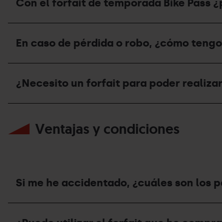
pero
Con el forfait de temporada Bike Pass 
temporada
finalice
no
de
la
recuerdo
verano
temporada
mis
Con
2026?
de
claves
el
verano,
En caso de pérdida o robo, ¿cómo teng
de
forfait
¿qué
acceso.
de
debo
¿Qué
temporada
hacer
En
tengo
Bike
con
caso
que
Pass
¿Necesito un forfait para poder realizar
mi
de
hacer?
¿puedo
forfait?
pérdida
acceder
o
a
¿Necesito
robo,
todos
un
¿cómo
Ventajas y condiciones
los
forfait
tengo
remontes
para
que
habilitados
poder
actuar?
de
realizar
¿Dónde
Grandvalira
la
debo
Resorts?
actividad
dirigirme?
de
Si me he accidentado, ¿cuáles son los 
e-
BIKE?
Si
me