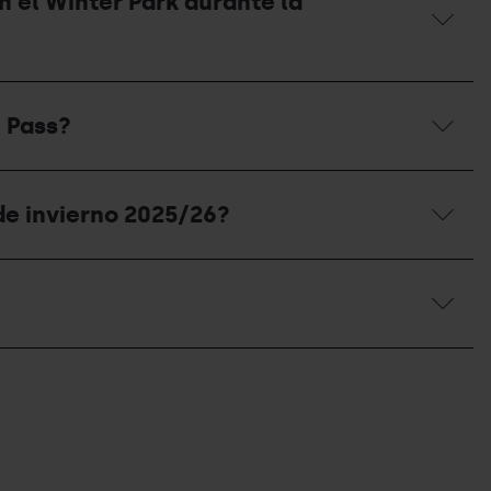
n el Winter Park durante la
e Pass?
de invierno 2025/26?