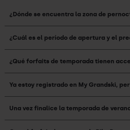
¿Dónde se encuentra la zona de pernoct
¿Dónde
se
¿Cuál es el período de apertura y el pr
encuentra
la
zona
¿Cuál
de
es
pernocta
¿Qué forfaits de temporada tienen acce
el
de
período
verano
de
y
¿Qué
apertura
cuál
forfaits
y
Ya estoy registrado en My Grandski, pe
es
de
el
su
temporada
precio
capacidad?
tienen
del
Ya
acceso
área
estoy
al
Una vez finalice la temporada de verano
de
registrado
Bike
autocaravanas
en
Park
en
My
durante
Una
verano?
Grandski,
la
vez