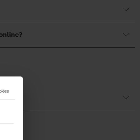
online?
okies