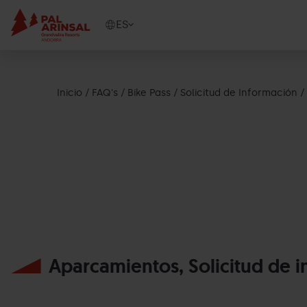
Pasar
al
Show
ES
contenido
available
principal
languages
Mostrar
mensaje
Inicio
FAQ's
Bike Pass
Solicitud de Información
Aparcamientos, Solicitud de i