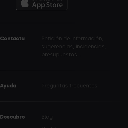
Menú
del
peu
Contacta
Petición de información,
-
sugerencias, incidencias,
palarinsal.com
presupuestos...
Ayuda
Preguntas frecuentes
Descubre
Blog