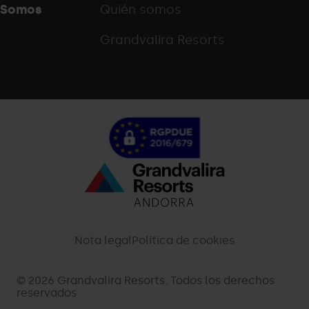
Somos
Quién somos
Grandvalira Resorts
Menú
inferior
-
Nota legal
Política de cookies
palarinsal.com
© 2026 Grandvalira Resorts. Todos los derechos
reservados