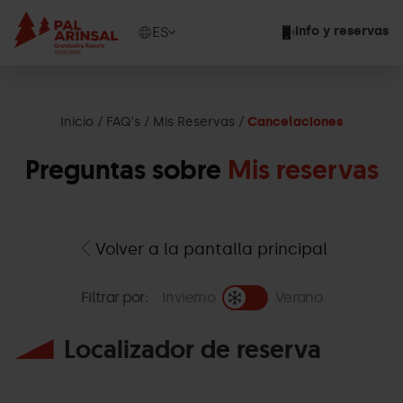
Pasar
al
Show
ES
Info y reservas
contenido
available
principal
languages
Mostrar
mensaje
Inicio
FAQ's
Mis Reservas
Cancelaciones
Preguntas sobre
Mis reservas
Volver a la pantalla principal
Filtrar por:
Invierno
Verano
Localizador de reserva