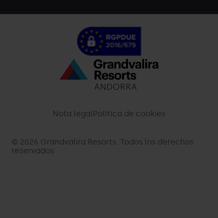
Menú
inferior
-
Nota legal
Política de cookies
palarinsal.com
© 2026 Grandvalira Resorts. Todos los derechos
reservados