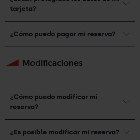
se
sido
aceptan?
tarjeta?
rechazado?
¿Están
protegidos
¿Cómo puedo pagar mi reserva?
los
datos
de
¿Cómo
mi
puedo
tarjeta?
Modificaciones
pagar
mi
reserva?
¿Cómo puedo modificar mi
reserva?
¿Cómo
puedo
¿Es posible modificar mi reserva?
modificar
mi