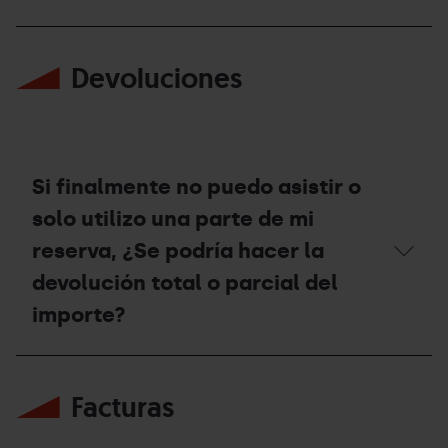
cancelación?
¿Hasta
cuándo
Devoluciones
tengo
tiempo
para
cancelar?
Si finalmente no puedo asistir o
solo utilizo una parte de mi
reserva, ¿Se podría hacer la
devolución total o parcial del
importe?
Si
finalmente
Facturas
no
puedo
asistir