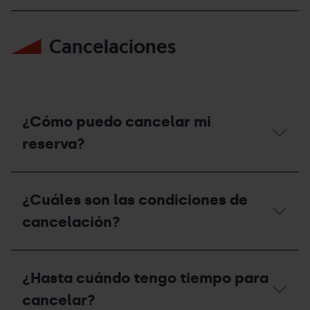
reserva?
¿Es
posible
Cancelaciones
modificar
mi
reserva?
¿Cómo puedo cancelar mi
reserva?
¿Cómo
puedo
¿Cuáles son las condiciones de
cancelar
mi
cancelación?
reserva?
¿Cuáles
son
¿Hasta cuándo tengo tiempo para
las
condiciones
cancelar?
de