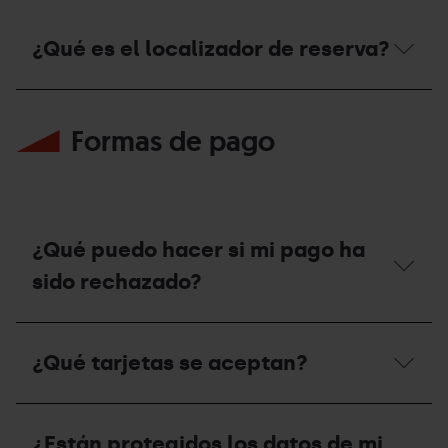
¿Qué es el localizador de reserva?
¿Qué
es
Formas de pago
el
localizador
de
reserva?
¿Qué puedo hacer si mi pago ha
sido rechazado?
¿Qué
puedo
¿Qué tarjetas se aceptan?
hacer
si
mi
¿Qué
pago
tarjetas
ha
¿Están protegidos los datos de mi