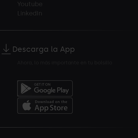
Youtube
LinkedIn
Descarga la App
Ahora, lo más importante en tu bolsillo
Menú
del
peu