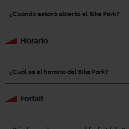
¿Cuándo estará abierto el Bike Park?
¿Cuándo
estará
Horario
abierto
el
Bike
Park?
¿Cuál es el horario del Bike Park?
¿Cuál
es
Forfait
el
horario
del
Bike
Park?