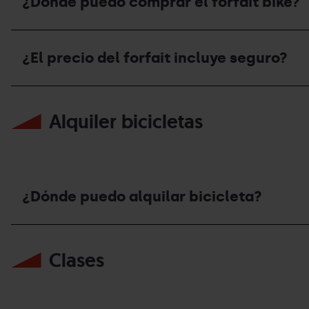
¿Dónde puedo comprar el forfait bike?
¿Dónde
puedo
¿El precio del forfait incluye seguro?
comprar
el
forfait
¿El
bike?
precio
Alquiler bicicletas
del
forfait
incluye
seguro?
¿Dónde puedo alquilar bicicleta?
¿Dónde
puedo
Clases
alquilar
bicicleta?