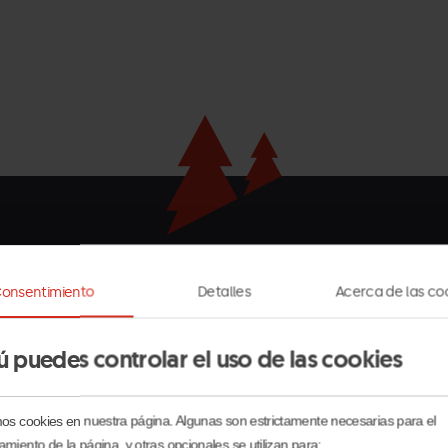
Nuestros partners
onsentimiento
Detalles
Acerca de las co
Andorra
La
Grandvalira
Turisme
Massana
ú puedes controlar el uso de las cookies
blanc
horitzontal.png
mos cookies en nuestra página. Algunas son estrictamente necesarias para el
amiento de la página, y otras opcionales se utilizan para: