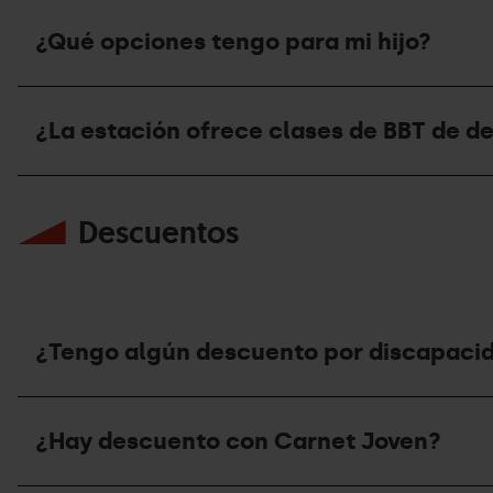
¿Qué opciones tengo para mi hijo?
¿Qué
opciones
¿La estación ofrece clases de BBT de d
tengo
para
mi
¿La
hijo?
estación
Descuentos
ofrece
clases
de
BBT
de
descenso?
¿Tengo algún descuento por discapaci
¿Tengo
algún
¿Hay descuento con Carnet Joven?
descuento
por
discapacidad?