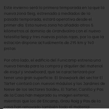
Este invierno será la primera temporada en la que la
nueva zona Seig, estrenada a mediados de la
pasada temporada, estará operativa desde el
primer día. Esta nueva zona ha añadido otros 5
kilómetros al dominio de Grandvalira con el nuevo
telesilla Seig y tres nuevas pistas rojas, por lo que la
estación dispone actualmente de 215 km y 140
pistas.
Por otro lado, el edificio del Funicamp estrena una
nueva tienda para la compra y alquiler del material
de esquí y snowboard, que se caracterizará por
tener una gran superficie. El Snowpark del sector El
Tarter contará con nuevos módulos y los Jardines de
Nieve de los sectores Soldeu, El Tarter, Canillo y Pas
de la Casa han mejorado su imagen exterior,
mientras que los de Encamp, Grau Roig y Pas de la
casa han renovado también todo el material