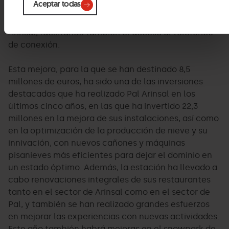
Aceptar todas
zona del Niu. El proyecto es el primer paso hacia la
futura unión esquiable de los sectores de Pal y
Arinsal, facilitando también el acceso al teleférico
de conexión.
Esta mejora, para la que se han destinado 8,5
millones de euros, ha sido una de las inversiones
destacadas que ha realizado Pal Arinsal en los
últimos cinco años, en las que ha invertido 22,3
millones en la mejora de sus instalaciones, así como
en la optimización de la producción de nieve y su
innivación, con nuevos cañones y máquinas
pisanieves más eficientes para dejar el dominio en
un estado óptimo. Además, la estación ha llevado a
cabo renovaciones integrales de sus restaurantes
tanto en el sector de Arinsal como en el sector de
Pal, y también se han realizado grandes esfuerzos
en mejorar las experiencias con nuevas actividades.
Este año también habrá mejoras en el snowpark de