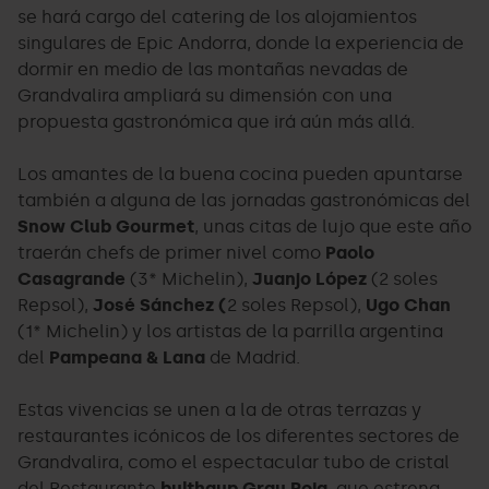
se hará cargo del catering de los alojamientos
singulares de Epic Andorra, donde la experiencia de
dormir en medio de las montañas nevadas de
Grandvalira ampliará su dimensión con una
propuesta gastronómica que irá aún más allá.
Los amantes de la buena cocina pueden apuntarse
también a alguna de las jornadas gastronómicas del
Snow Club Gourmet
, unas citas de lujo que este año
traerán chefs de primer nivel como
Paolo
Casagrande
(3* Michelin),
Juanjo López
(2 soles
Repsol),
José Sánchez (
2 soles Repsol),
Ugo Chan
(1* Michelin) y los artistas de la parrilla argentina
del
Pampeana & Lana
de Madrid.
Estas vivencias se unen a la de otras terrazas y
restaurantes icónicos de los diferentes sectores de
Grandvalira, como el espectacular tubo de cristal
del Restaurante
bulthaup Grau Roig
, que estrena