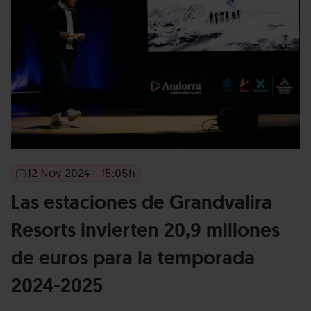
12 Nov 2024 - 15:05h
2024-
2024-
11-
11-
Las estaciones de Grandvalira
12T14:05:02
18T12:34:32
Resorts invierten 20,9 millones
de euros para la temporada
2024-2025