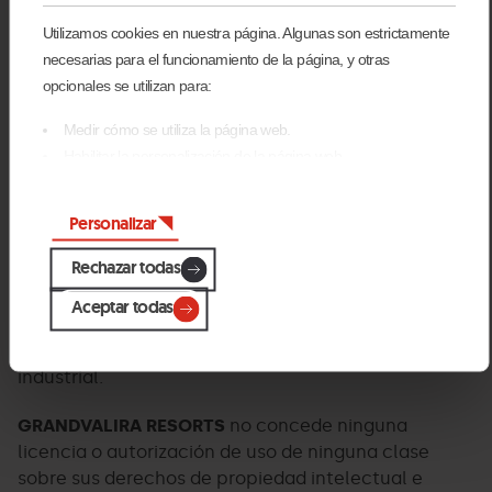
incluida la reproducción, modificación, distribución,
Utilizamos cookies en nuestra página. Algunas son estrictamente
transmisión, reedición, arreglos o representación de
necesarias para el funcionamiento de la página, y otras
cualesquiera elementos del mismo está
opcionales se utilizan para:
estrictamente prohibido salvo consentimiento
expreso escrito de
GRANDVALIRA RESORTS
.
Medir cómo se utiliza la página web.
Habilitar la personalización de la página web.
La persona usuaria no podrá modificar o utilizar
Para publicidad, marketing y redes sociales.
dicha propiedad intelectual e industrial de forma
Al pinchar en 'Aceptar todas', permite la instalación de las
Personalizar
que su divulgación suponga un perjuicio para
cookies. Si prefieres configurarlas tú mismo, pincha en
GRANDVALIRA RESORTS
.
'Configurar'.
Rechazar todas
GRANDVALIRA RESORTS
reclamará por los daños y
Aceptar todas
perjuicios derivados del uso indebido por parte de
terceras personas de su propiedad intelectual e
industrial.
GRANDVALIRA RESORTS
no concede ninguna
licencia o autorización de uso de ninguna clase
sobre sus derechos de propiedad intelectual e