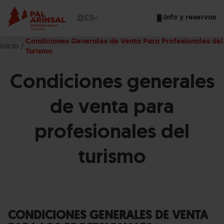
Pasar
al
Show
ES
Info y reservas
contenido
available
principal
languages
Condiciones Generales de Venta Para Profesionales del
Inicio
Mostrar
Turismo
mensaje
Condiciones generales
de venta para
profesionales del
turismo
CONDICIONES GENERALES DE VENTA